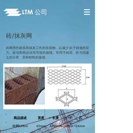
LTM
公司
砖/抹灰网
砖网用作砌筑和抹灰工作的加固物，以减少 由于砖墙的应
力、振动和热运动而导致的裂缝。常用于砖层、砖与混凝
土的分界、异种材料的接缝。
商品描述
宽度
长度
一个
乙
砖网65mm
65mm
1200mm
38mm
16mm