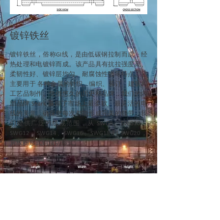
镀锌铁丝
镀锌铁丝，俗称GI线，是由低碳钢拉制而成，经
热处理和电镀锌而成。该产品具有抗拉强度高、
柔韧性好、镀锌层均匀、耐腐蚀性强等特点。它
主要用于
各种
金属的针织、编织、装订、建筑和
工艺品制作。凭借悠久的历史和品牌，我们的内
部品牌 Shark 赢得了市场上最柔软、最灵活的电
线的美誉，确保您每次都能形成完美的领带。我
们提供广泛的线规范围，从 SWG8、SWG10、
SWG12、SWG14、SWG16、SWG18 到 SWG20，
从线圈形式到预切形式。
Length
Width
Height
2000 610
910
3000 570
810