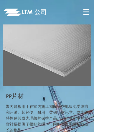
LTM
公司
PP片材
聚丙烯板用于在室内施工期间保护地板免受划痕
和污渍。其轻便、耐用、柔韧、耐化学、防水等
特性使其成为理想的保护产品。长笛脊和平坦的
背衬层提供了很好的缓冲，同时覆盖和屏蔽短或
长的物品。