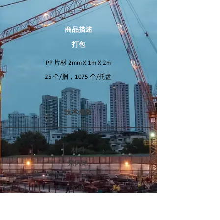
商品描述
打包
PP 片材 2mm X 1m X 2m
25 个/捆，1075 个/托盘
技术规格
材料
聚丙烯
结束
白色