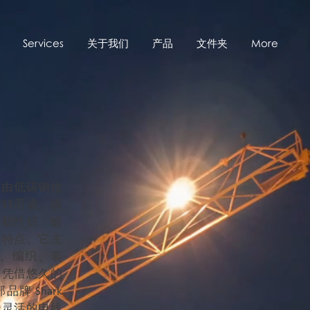
Services
关于我们
产品
文件夹
More
是由低碳钢拉
镀锌而成。该
柔韧性好、镀
等特点。它主
、编织、装
。凭借悠久的
牌 Shark
最灵活的电线