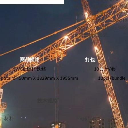
的美誉，确保您每次都
领带。我们提供广泛的
SWG8、SWG10、SWG1
SWG16、SWG18 到 S
形式到预切形式。
商品描述
打包
SWG8 镀锌铁丝
10公斤/卷
ing Stairs 450mm X 1829mm X 1955mm
10pcs/bundle
技术规格
材料
低碳钢丝