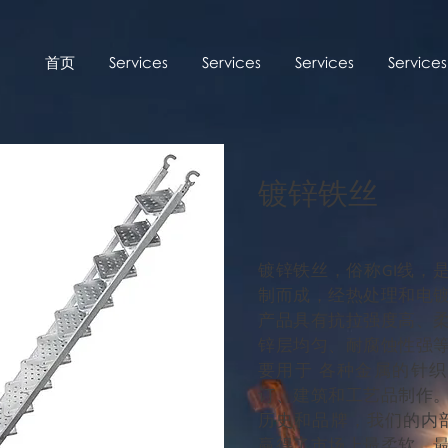
首页
Services
Services
Services
Services
镀锌铁丝
镀锌铁丝，俗称GI线，
制而成，经热处理和电
产品具有抗拉强度高、
锌层均匀、耐腐蚀性强
要用于
各种
金属的针织
订、建筑和工艺品制作
历史和品牌，我们的内部品
赢得了市场上最柔软、